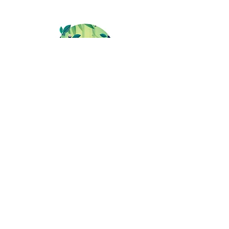
RENAULT.BE
Illustrator&photoshop
HERE
contact //
salome.gautier@gmail.com
BACK